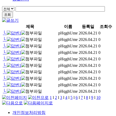
조회
제목
이름
등록일
조회수
└
1
pHqghUme
2026.04.21
0
└
1
pHqghUme
2026.04.21
0
└
1
pHqghUme
2026.04.21
0
└
1
pHqghUme
2026.04.21
0
└
1
pHqghUme
2026.04.21
0
└
1
pHqghUme
2026.04.21
0
└
1
pHqghUme
2026.04.21
0
└
1
pHqghUme
2026.04.21
0
└
1
pHqghUme
2026.04.21
0
└
1
pHqghUme
2026.04.21
0
1
l
2
l
3
l
4
l
5
l
6
l
7
l
8
l
9
l
10
개인정보처리방침